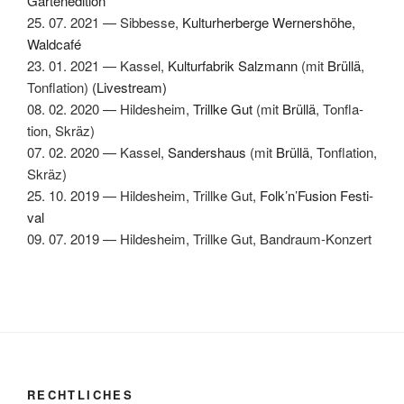
Gartenedi­tion
25. 07. 2021 — Sibbesse,
Kul­turher­berge Wern­er­shöhe,
Wald­café
23. 01. 2021 — Kas­sel,
Kul­tur­fab­rik
Salz­mann
(mit
Brül­lä
,
Ton­fla­tion)
(Livestream)
08. 02. 2020 — Hildesheim,
Tril­lke Gut
(mit
Brül­lä
, Ton­fla­
tion, Skräz)
07. 02. 2020 — Kas­sel,
Sander­shaus
(mit
Brül­lä
, Ton­fla­tion,
Skräz)
25. 10. 2019 — Hildesheim, Tril­lke Gut,
Folk’n’Fusion Fes­ti­
val
09. 07. 2019 — Hildesheim, Tril­lke Gut, Bandraum-Konzert
RECHTLICHES