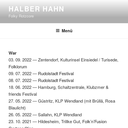
Zum
HALBER HAHN
Inhalt
Folky Rotzcore
springen
Menü
War
03. 09. 2022 — Zen­ten­dorf, Kul­turin­sel Ein­siedel / Turisede,
Folk­lo­rum
09. 07. 2022 —
Rudol­stadt Fes­ti­val
08. 07. 2022 —
Rudol­stadt Fes­ti­val
18. 06. 2022 — Ham­burg, Schaltzen­trale, Klubzmer &
friends Fes­ti­val
27. 05. 2022 — Güstritz, KLP Wend­land (mit Brül­lä, Rosa
Blaulicht)
26. 05. 2022 — Sal­lahn, KLP Wend­land
23. 10. 2021 — Hildesheim, Tril­lke Gut,
Folk’n’Fusion